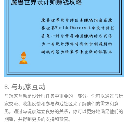
6. 与玩家互动
与玩家互动是设计师任务中重要的一部分。你可以通过与玩
家交流、收集反馈和参与游戏社区来了解他们的需求和意
见。通过与玩家建立良好的关系，你可以更好地满足他们的
期望，并得到更多的支持和赞赏。