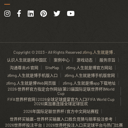
Copyright © 2023 - All Rights Reserved
z6mg.人生就是博
.
认识人生就是搏中国区
案例中心
游戏动态
服务宗旨
沟通尊龙z6·官网
SiteMap
z6mg.人生就是博官方网站
z6mg.人生就是博手机版入口
z6mg.人生就是博手机版官网
z6mg.人生就是博Web网页版
z6mg.人生就是博app下载地址
2026·世界杯官方指定合作网站(第23届国际足联世界杯)|World
Cup
FIFA世界杯官网 | 2026全球足球盛宴官方入口(FIFA World Cup
2026)美加墨连接全球足球狂欢
2026年国际足联世界杯 | 官方中文网站赛程
世界杯买输赢—世界杯买输赢入口胜负竞猜与赔率投注参考
2026世界杯投注平台丨2026世界杯投注入口买足球平台与热门比赛