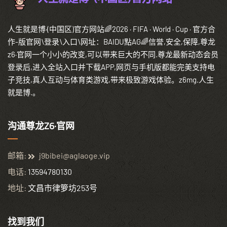
人生就是博·(中国区)官方网站🌈2026 · FIFA · World · Cup · 官方合
作-版官网\登录\入口\网址：BAIDU點AG🌈信誉,安全,保障,尊龙
z6·官网一个小小的改变,可以带来巨大的不同.尊龙最新动态会员
登录后,进入全站入口并下载APP,网页与手机版都能完美支持电
子竞技,真人互动与体育类游戏,带来极致游戏体验。z6mg.人生
就是博.。
沟通尊龙Z6·官网
邮箱:
j9bibei@aglaoge.vip
电话:
13594780130
地址:
文昌市律箩坊253号
找到我们