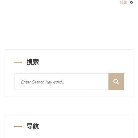
阅读
搜索
导航