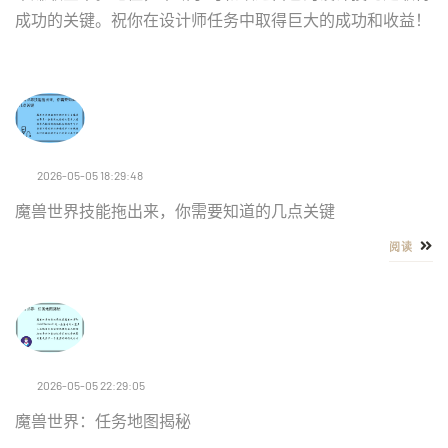
成功的关键。祝你在设计师任务中取得巨大的成功和收益！
2026-05-05 18:29:48
魔兽世界技能拖出来，你需要知道的几点关键
阅读
2026-05-05 22:29:05
魔兽世界：任务地图揭秘