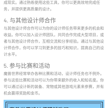
成现实。通过熟练使用这些工具，你可以更高效地完成任
务，并提供更高质量的设计。
4. 与其他设计师合作
与其他设计师合作可以为你的设计师任务带来更多的机会和
收益。你可以加入设计师团队，共同合作完成大型项目，或
者与其他设计师合作，互相交流和分享经验。通过与其他设
计师合作，你可以学习到更多的技巧和知识，提高自己的设
计水平。
5. 参与比赛和活动
魔兽世界经常举办各种比赛和活动，设计师任务也不例外。
参与这些比赛和活动可以为你带来额外的收入和知名度。你
可以通过设计新的装备、宠物或其他游戏元素来参赛，并有
机会赢得奖励和金币。