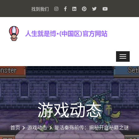
找到我们
游戏动态
首页
游戏动态
复活秦殇前传：揭秘开启秘籍之谜