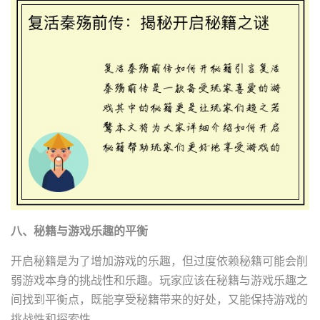
八、秘籍与游戏乐趣的平衡
开启秘籍是为了增加游戏的乐趣，但过度依赖秘籍可能会削
弱游戏本身的挑战性和乐趣。玩家应该在秘籍与游戏乐趣之
间找到平衡点，既能享受秘籍带来的好处，又能保持游戏的
挑战性和探索性。