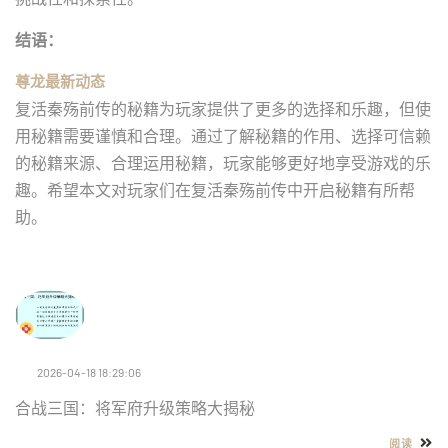
结语：
尊龙最新动态
复活秦殇前传的秘籍为玩家提供了更多的选择和乐趣，但使
用秘籍需要谨慎和合理。通过了解秘籍的作用、选择可信赖
的秘籍来源、合理运用秘籍，玩家能够更好地享受游戏的乐
趣。希望本文对玩家们在复活秦殇前传中开启秘籍有所帮
助。
2026-04-18 18:29:06
合战三国：将军府升级策略大揭秘
阅读