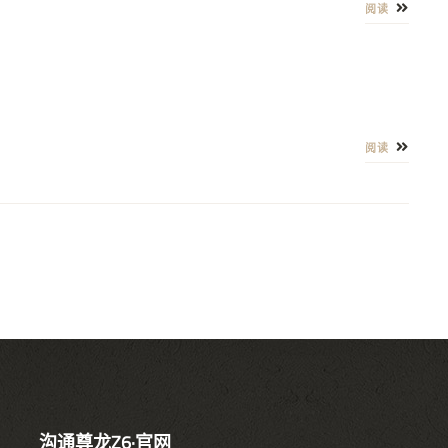
阅读
阅读
沟通尊龙Z6·官网