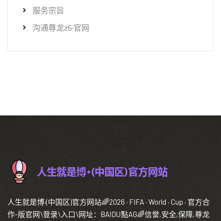
服务宗旨
沟通尊龙z6·官网
人生就是博·(中国区)官方网站🌈2026 · FIFA · World · Cup · 官方合
作-版官网\登录\入口\网址：BAIDU點AG🌈信誉,安全,保障,尊龙