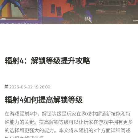
辐射4：解锁等级提升攻略
2026-05-02 19:26:00
辐射4如何提高解锁等级
在游戏辐射4中，解锁等级是玩家在游戏中解锁新技能和特
殊能力的关键。提高解锁等级可以让玩家在游戏中拥有更多
的选择和更强大的能力。本文将从随机的8个方面详细阐述