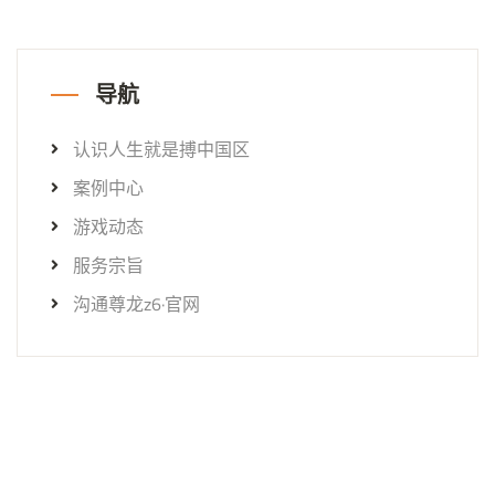
导航
认识人生就是搏中国区
案例中心
游戏动态
服务宗旨
沟通尊龙z6·官网