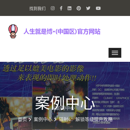
找到我们
案例中心
首页
案例中心
辐射4：解锁等级提升攻略