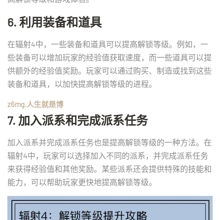
6. 利用装备和道具
在辐射4中，一些装备和道具可以提高解锁等级。例如，一
些装备可以增加玩家的经验值获取速度，而一些道具可以提
供额外的经验值奖励。玩家可以通过购买、制造或找到这些
装备和道具，以加快提高解锁等级的进程。
z6mg.人生就是博
7. 加入派系和完成派系任务
加入派系并完成派系任务也是提高解锁等级的一种方法。在
辐射4中，玩家可以选择加入不同的派系，并完成派系任务
来获得经验值和其他奖励。某些派系还会提供特殊的技能和
能力，可以帮助玩家更快地提高解锁等级。