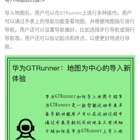
导入地图后，用户可以在GTRunner上进行多种操作。用户
可以通过手表上的导航功能查看地图，并根据地图指引进行
导航。用户还可以设置导航偏好，比如选择步行导航或骑行
导航等。用户还可以标记起点和终点，以便更好地进行导
航。