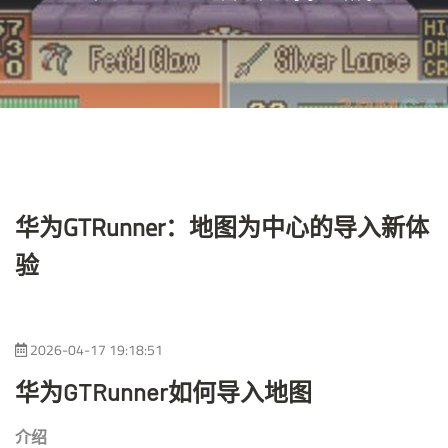
华为GTRunner：地图为中心的导入新体
验
2026-04-17 19:18:51
华为GTRunner如何导入地图
介绍