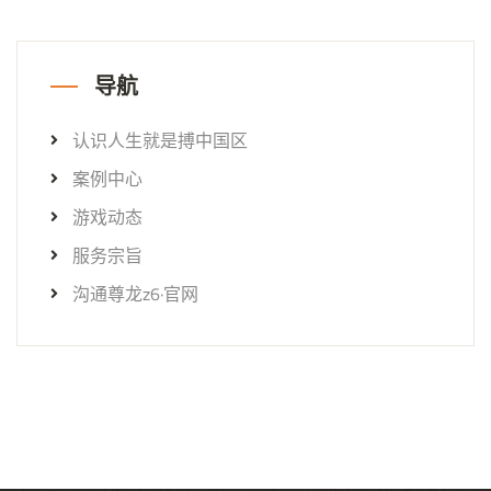
导航
认识人生就是搏中国区
案例中心
游戏动态
服务宗旨
沟通尊龙z6·官网