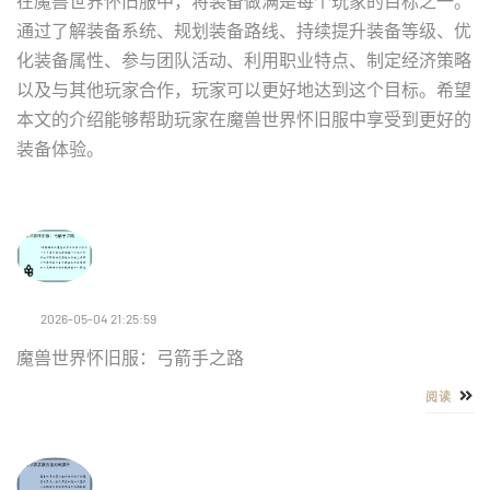
在魔兽世界怀旧服中，将装备做满是每个玩家的目标之一。
通过了解装备系统、规划装备路线、持续提升装备等级、优
化装备属性、参与团队活动、利用职业特点、制定经济策略
以及与其他玩家合作，玩家可以更好地达到这个目标。希望
本文的介绍能够帮助玩家在魔兽世界怀旧服中享受到更好的
装备体验。
2026-05-04 21:25:59
魔兽世界怀旧服：弓箭手之路
阅读